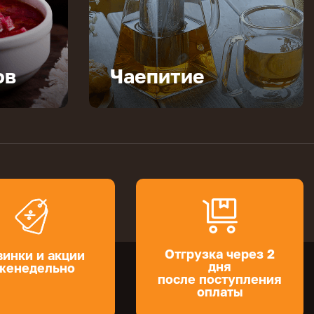
ов
Чаепитие
Отгрузка через 2
инки и акции
дня
женедельно
после поступления
оплаты