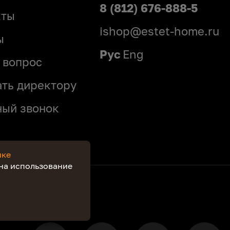
8 (812) 676-888-5
кты
ishop@estet-home.ru
ы
Рус
Eng
 вопрос
ать директору
ный звонок
ике
 на использование